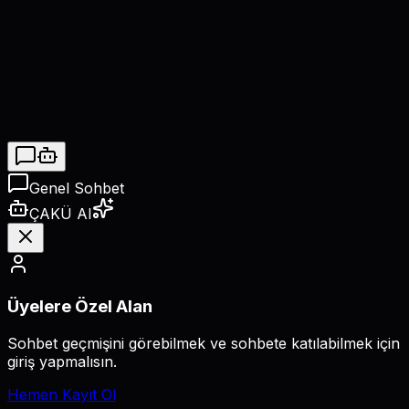
İ
İlkim Yaren Çelik
"
2
"
Pasör
Genel Sohbet
ÇAKÜ AI
Üyelere Özel Alan
Sohbet geçmişini görebilmek ve sohbete katılabilmek için
giriş yapmalısın.
Hemen Kayıt Ol