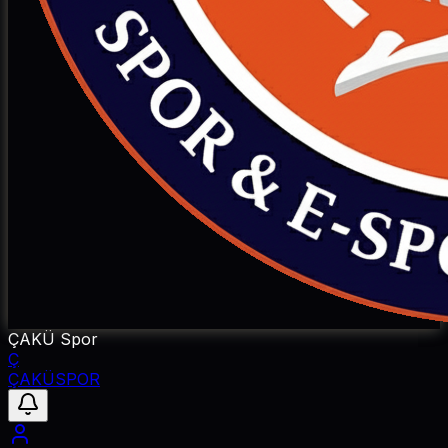
ÇAKÜ Spor
Ç
ÇAKÜ
SPOR